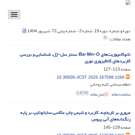
Toggle
vigation
دوره و شماره:
دوره 19، شماره 2 - شماره پیاپی 72، شهریور 1404
6
تعداد مقالات:
نانوکامپوزیت‌های Ba-Mn-O: سنتز سل-ژل، شناسایی و بررسی
کاربردهای کاتالیزوری نوری
صفحه
113-127
10.30509/JCST.2025.167598.1266
اعظم سبحانی؛ الهه روحانی
1.67 M
مشاهده مقاله
اصل مقاله
مروری بر تاریخچه، کاربرد و شیمی چاپ عکاسی سایانوتایپ بر پایه
رنگدانه‌های آبی پروس
صفحه
129-145