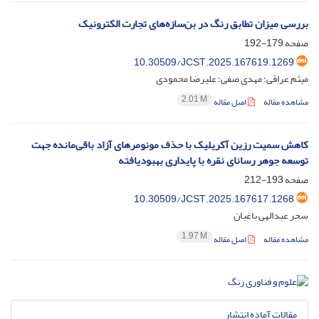
بررسی میزان تطابق رنگ در بن‌سازه‌های تجارت الکترونیک
صفحه
179-192
10.30509/JCST.2025.167619.1269
میثم عراقی؛ مهدی صفی؛ علیرضا محمودی
2.01 M
مشاهده مقاله
اصل مقاله
کاهش سمیت رزین‌ آکریلیک با حذف مونومرهای آزاد باقی‌مانده جهت
توسعه جوهر رسانای نقره با پایداری بهبودیافته
صفحه
193-212
10.30509/JCST.2025.167617.1268
سحر عبدالهی باغبان
1.97 M
مشاهده مقاله
اصل مقاله
مقالات آماده انتشار