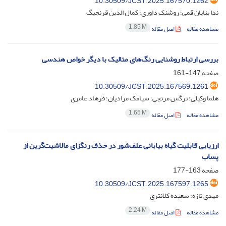
10.30509/JCST.2025.167570.1262
ندا بنایان قمی؛ روشنک داوری؛ کمال الدین قرنجیگ
1.85 M
مشاهده مقاله
اصل مقاله
بررسی ارتباط روشنایی رنگ‌‌های متالیک با دیگر خواص هندسی
صفحه
147-161
10.30509/JCST.2025.167569.1261
هلما وکیلی؛ نرگس مرتجی؛ سیامک مرادیان؛ فرهاد عامری
1.65 M
مشاهده مقاله
اصل مقاله
ارزیابی قابلیت گیاه بیابانی علف‌شور در حذف رنگزای مالاشیت‌گرین از
پساب
صفحه
163-177
10.30509/JCST.2025.167597.1265
مهدی تازه؛ سعیده کلانتری
2.24 M
مشاهده مقاله
اصل مقاله