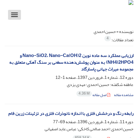
Toggle
vigation
نویسنده =
حسین احمدی
4
تعداد مقالات:
ارزیابی عملکرد سه ماده نوین Nano-SiO2، Nano-Ca(OH)2 و
NH4)2HPO4) به عنوان پوشش‌دهنده سطحی بر سنگ‌ آهکی متعلق به
مجموعه میراث جهانی پاسارگاد
دوره 12، شماره 1، فروردین 1397، صفحه
1-12
عاطفه شکفته؛ حسین احمدی؛ مهدی یزدی
4.36 M
مشاهده مقاله
اصل مقاله
رابطه رنگ و درخشش فلزی با اندازه نانوذرات فلزی در تزئینات زرین فام
دوره 11، شماره 1، فروردین 1396، صفحه
69-77
حسین احمدی؛ احمد صالحی کاخکی؛ عباس عابد اصفهانی
858.34 K