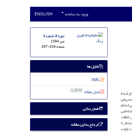
ورود به سامانه
ENGLISH
دوره 9، شماره 3
مهر 1394
صفحه
207-216
فایل ها
XML
1.26 M
اصل مقاله
تیمارشده
. نمونه‌ها با استفاده از لامپ UV-B تحت کهنگی تسریعی
کل تضعیف‌شده تبدیل فوریه (ATR-FTIR) و رنگ‌سنجی انجام
هم رسانی
ت موجب افزایش شاخص
ش غلظت
تیرگی و تغییرات کلی رنگ (E) شد و نمونه تیمار با
ارجاع به این مقاله
اظت چوب