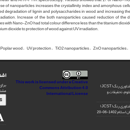
se of nanoparticles increases the crystallinity index and amorphous ce
d degradation of lignin and polysaccharides in wood, and increasing the 
adiation. Increase of the both nanoparticles caused reduction of the d
s with Nano-ZnO had total colour difference less than the titanium dioxide.
anium dioxide to protection of wood against UV irradiation.
Poplar wood
UV protection
TiO2 nanoparticles
ZnO nanoparticles
اشت
This work is licensed under a
Creative
برای
رتبه فصلنامه علمی علوم و فناوری رنگ(JCST)
Commons Attribution 4.0
مشت
لوم، تحقیقات و
International License
رتبه فصلنامه علمی علوم و فناوری رنگ(JCST)
ان اسلام
1402-06-20