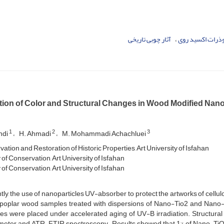
وذرات اکسید روی
آثار چوبی تاریخی
tion of Color and Structural Changes in Wood Modified Na
1
2
3
ndi
H. Ahmadi
M. Mohammadi Achachluei
ation and Restoration of Historic Properties, Art University of Isfahan
of Conservation, Art University of Isfahan
of Conservation, Art University of Isfahan
ly, the use of nanoparticles UV-absorber to protect the artworks of cellulos
 poplar wood samples treated with dispersions of Nano-Tio2 and Nano-
es were placed under accelerated aging of UV-B irradiation. Structural
meter and ATR-FTIR spectroscopy. Results showed that 1% of Nano-TiO2 lit