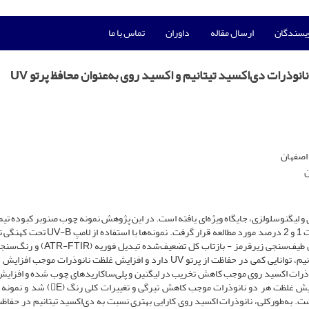
ویسندگان
ارسال مقاله
داوران
تماس با ما
وذرات دی‌اکسید تیتانیم و اکسید روی به‌عنوان محافظ پرتو UV
اصفهان
ن
UV جهت حفاظت از آثار سلولزی و لیگنوسلولزی، جایگاه ویژه‌ای یافته است. در این پژوهش نمونه چوب صنوبر کبوده 
با پراکنش نانوذرات دی‌اکسید تیتانیم و اکسید روی، در دو غلظت 1 و 2 درصد مورد مطالعه قرار گرفت
قرار داده شدند. ارزیابی ساختاری نمونه‌ها با استفاده از آزمون طیف‌سنجی زیر‌قرمز - بازتاب 
شد. نتایج نشان داد غلظت 1 درصد از نانوذرات دی‌اکسید تیتانیم، توانایی کمی در حفاظت از پرتو UV دارد و افزایش غلظت نانوذرا
نانوذرات اکسید روی موجب کاهش تخریب در لیگنین و پلی‌ساکاریدهای چوب شده و افزای
نانوذرات بر توانایی حفاظت چوب در برابر پرتو UV افزود. افزایش غلظت هر دو نانوذرات موجب کاهش 
سید تیتانیم داشت. به‌طورکلی، نانوذرات اکسید روی کارایی بهتری نسبت به دی‌اکسید تیتانیم در حف