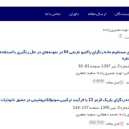
ویسندگان
ارسال مقاله
داوران
تماس با ما
نوید نصیری زاده
2
ات:
اندازه‌گیری مستقیم ماده رنگزای راکتیو نارنجی 84 در نمونه‌
نقره
81-92
نی؛ نوید نصیری زاده؛ سعید جعفری
4.49 M
ه
اصل مقاله
مز 13 با فرآیند ترکیبی سونوالکتروشیمی در حضور نانوذرات TiO2
137-144
ی زاده؛ محمد دهقانی؛ سعید جعفری
932.75 K
ه
اصل مقاله