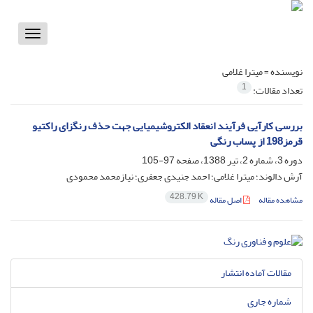
Toggle
vigation
نویسنده =
میترا غلامی
1
تعداد مقالات:
بررسی کارآیی فرآیند انعقاد الکتروشیمیایی جهت حذف رنگزای راکتیو
قرمز198 از پساب رنگی
دوره 3، شماره 2، تیر 1388، صفحه
97-105
آرش دالوند؛ میترا غلامی؛ احمد جنیدی جعفری؛ نیازمحمد محمودی
428.79 K
مشاهده مقاله
اصل مقاله
مقالات آماده انتشار
شماره جاری