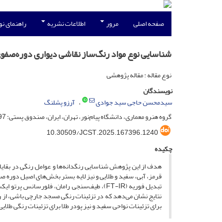
صفحه اصلی
مرور
اطلاعات نشریه
راهنمای ن
شناسایی نوع مواد رنگ‌ساز نقاشی دیواری دوره‌صف
نوع مقاله : مقاله پژوهشی
نویسندگان
سیدمحسن حاجی سید جوادی
آرزو پشلنگ
گروه هنرو معماری، دانشگاه پیام‌نور، تهران، ایران، صندوق پستی: 4697-19395
10.30509/JCST.2025.167396.1240
چکیده
هدف از این پژوهش شناسایی رنگدانه‌­ها و عوامل رنگی در بقایا
قرمز، آبی، سفید و طلایی و نیز لایه بستر بخش‌های اصیل دوره
نتایج نشان می‌دهد که در تزئینات رنگی مسجد جارچی باشی، از رن
برای تزئینات نواحی سفید و نیز پودر طلا برای تزئینات رنگی طلا