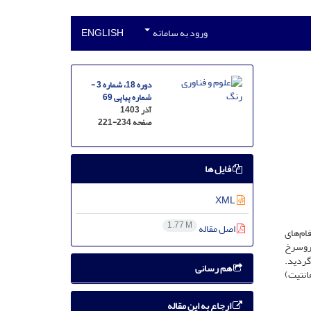
ورود به سامانه
ENGLISH
دوره 18، شماره 3 -
شماره پیاپی 69
آذر 1403
صفحه
221-234
فایل ها
XML
1.77 M
اصل مقاله
ام‌های
فروسرخ
(XRD) و مطالعات میکروسکوپی پلاریزه (PLM) استفاده گردید.
هم رسانی
انتیت)
ارجاع به این مقاله