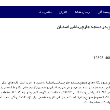
ویسندگان
ارسال مقاله
داوران
تماس با ما
وی در مسجد جارچی‌باشی اصفهان
ی دیوارنگاره‌­های صفوی مسجد جارچی‌باشی اصفهان است. در این راستا، لایه‌های رنگی ف
 صفوی نمونه‌برداری شد. برای بررسی‌های ساختاری و عنصری آزمون‌هایی نظیر طیف­سنجی 
تبدیل فوریه (FT-IR)، طیف‌سنجی رامان، فلورسانس پرتو ایکس (XRF)، پراش­ پرتو ایکس 
گدانه قرمز سرنج برای تزئینات قرمز، آبی لاجورد طبیعی برای تزئینات آبی، گل سفید (ه
یی استفاده شده است.