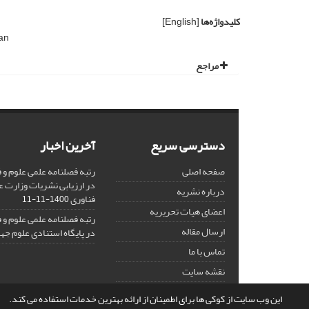
کلیدواژه‌ها
[English]
an
مراجع
دسترسی سریع
آخرین اخبار
صفحه اصلی
در ارزیابی نشریات وزارت ع
درباره نشریه
فناوری
1400-11-11
اعضای هیات تحریریه
ارسال مقاله
در پایگاه استنادی علوم جه
تماس با ما
نقشه سایت
این وب سایت از کوکی ها برای اطمینان از ارائه بهترین خدمات استفاده می کند.
© سامانه مدیریت نشریات علمی.
قدرت گرفته از
سیناوب