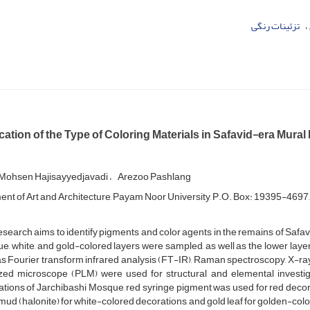
تزئینات رنگی
ication of the Type of Coloring Materials in Safavid-era Mura
ohsen Hajisayyedjavadi
Arezoo Pashlang
nt of Art and Architecture, Payam Noor University, P.O. Box: 19395-4697, 
esearch aims to identify pigments and color agents in the remains of Safavi
lue, white, and gold-colored layers were sampled, as well as the lower laye
s Fourier transform infrared analysis (FT-IR), Raman spectroscopy, X-ray
ized microscope (PLM) were used for structural and elemental investiga
tions of Jarchibashi Mosque, red syringe pigment was used for red decora
mud (halonite) for white-colored decorations, and gold leaf for golden-col