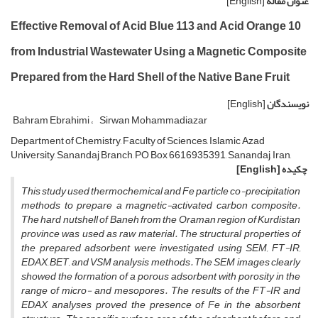
عنوان مقاله
[English]
Effective Removal of Acid Blue 113 and Acid Orange 10
from Industrial Wastewater Using a Magnetic Composite
Prepared from the Hard Shell of the Native Bane Fruit
نویسندگان
[English]
Bahram Ebrahimi
Sirwan Mohammadiazar
Department of Chemistry, Faculty of Sciences, Islamic Azad
University, Sanandaj Branch, PO Box 6616935391, Sanandaj, Iran,
چکیده
[English]
This study used thermochemical and Fe particle co-precipitation
methods to prepare a magnetic-activated carbon composite.
The hard nutshell of Baneh from the Oraman region of Kurdistan
province was used as raw material. The structural properties of
the prepared adsorbent were investigated using SEM, FT-IR,
EDAX, BET, and VSM analysis methods. The SEM images clearly
showed the formation of a porous adsorbent with porosity in the
range of micro- and mesopores. The results of the FT-IR and
EDAX analyses proved the presence of Fe in the absorbent