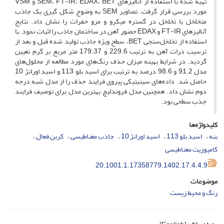
تهیه شده با استفاده از آنالیزهای SEM، FT-IR، EDAX، BET و VSM
مورد بررسی قرار گرفت. تصاویر SEM به وضوح شکل گیری یک جاذب
متخلخل با تخلخل در گستره میکرو و مزو حفرات را نشان داد. نتایج
آنالیزهای FT-IR و EDAX حضور آهن در ساختمان جاذب را اثبات نمود. با
استفاده از تخلخل‌سنجی BET، سطح ویژه جاذب تولید شده قبل و بعد از
ترسیب ذرات آهن به ترتیب 229.6 و 179.37 متر مربع بر گرم تعیین
گردید. در شرایط بهینه میزان حذف رنگ‌های مورد مطالعه از محلول‌های
مدل 91.2 و 98.6 درصد به ترتیب برای اسید بلو 113 و اسید اورانژ 10
حاصل شد. داده‌های سینیتیکی پیروی فرایند‌ حذف را از مدل شبه درجه
دوم نشان داد. همچنین مدل فروندلیچ بهترین مدل برای توصیف فرایند‌
جذب سطحی بود.
کلیدواژه‌ها
بنه
اسید بلو 113
اسید اورانژ 10
جاذب مغناطیسی
کربن فعال
کامپوزیت مغناطیسی
20.1001.1.17358779.1402.17.4.4.9
موضوعات
رنگ و محیط زیست