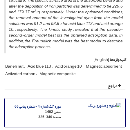
structure. The specific surface area of the adsorbent before and
after the deposition of iron particles was determined to be 229.6
2
and 179.37 m
/g, respectively. Under the optimized conditions,
the removal amount of the investigated dyes from the model
solutions was 91.2 and 98.6 % for acid blue 113 and acid orange
10, respectively. The kinetic study revealed that the pseudo-
second-order model best fits the obtained adsorption data. In
addition, the Freundlich model was the best model to describe
the adsorption process.
کلیدواژه‌ها
[English]
Baneh nut
Acid blue 113
Acid orange 10
Magnetic absorbent
Activated carbon
Magnetic composite
مراجع
دوره 17، شماره 4 - شماره پیاپی 66
بهمن 1402
صفحه
325-340