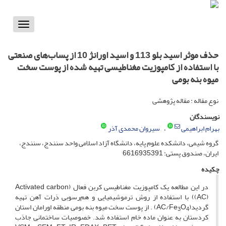
Toggle
vigation
حذف موثر اسید بلو 113 و اسید اورانژ 10 از پساب‌های صنعتی
با استفاده از کامپوزیت مغناطیسی تهیه شده از پوست سخت
میوه بنه بومی
نوع مقاله : مقاله پژوهشی
نویسندگان
بهرام ابراهیمی
سیروان محمدی آذر
گروه شیمی، دانشکده علوم پایه، دانشگاه آزاد اسلامی واحد سنندج، سنندج،
ایران، صندوق پستی: 6616935391
چکیده
در این مطالعه یک کامپوزیت مغناطیسی کربن فعال (Activated carbon
(AC)) با استفاده از روش ترموشیمیایی و هم‌رسوبی ذرات آهن تهیه
گردید(AC/Fe
O
) . از پوست سخت میوه بنه بومی منطقه اورامان استان
3
4
کردستان به عنوان ماده خام استفاده شد. خصوصیات ساختمانی جاذب