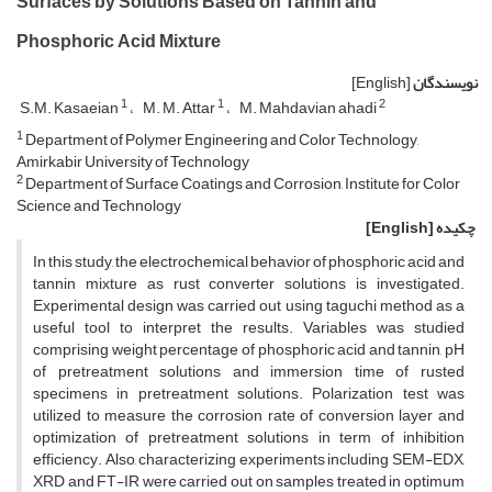
Surfaces by Solutions Based on Tannin and
Phosphoric Acid Mixture
نویسندگان
[English]
1
1
2
S.M. Kasaeian
M. M. Attar
M. Mahdavian ahadi
1
Department of Polymer Engineering and Color Technology,
Amirkabir University of Technology
2
Department of Surface Coatings and Corrosion, Institute for Color
Science and Technology
چکیده
[English]
In this study, the electrochemical behavior of phosphoric acid and
tannin mixture as rust converter solutions is investigated.
Experimental design was carried out using taguchi method as a
useful tool to interpret the results. Variables was studied
comprising weight percentage of phosphoric acid and tannin, pH
of pretreatment solutions and immersion time of rusted
specimens in pretreatment solutions. Polarization test was
utilized to measure the corrosion rate of conversion layer and
optimization of pretreatment solutions in term of inhibition
efficiency. Also, characterizing experiments including SEM-EDX,
XRD and FT-IR were carried out on samples treated in optimum