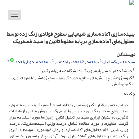
Toggle
vigation
بهینه‌سازی آماده‌سازی شیمیایی سطوح فولادی زنگ زده توسط
محلول‌های آماده‌سازی برپایه مخلوط تانین و اسید فسفریک
نویسندگان
2
1
1
سید مجتبی کسائیان
محمدرضا محمدزاده عطار
محمد مهدویان احدی
1
دانشکده مهندسی پلیمر و رنگ، دانشگاه صنعتی امیرکبیر
2
گروه پژوهشی پوشش‌های سطح و خوردگی، موسسه پژوهشی علوم و فناوری
رنگ و پوشش
چکیده
در این تحقیق رفتار الکتروشیمیایی مخلوط اسید فسفریک و تانین به عنوان
محلول‌های مبدل زنگ مورد بررسی قرار می‌گیرد. روش طراحی آزمایشات
تاگوچی به عنوان ابزاری مفید در تحلیل نتایج آزمون‌ها مورد استفاده قرار
گرفت. متغیرهای مورد مطالعه شامل درصد وزنی اسیدفسفریک، درصد
وزنی تانین، pH محلول‌های آماده‌سازی و زمان غوطه‌وری نمونه‌های فلزی
زنگ زده در محلول‌های آماده‌سازی بود. آزمون پلاریزاسیون به منظور