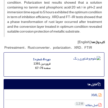
condition. Polarization test results showed that a solution
containing no tannin and phosphoric acid(20 wt%) in pH=2 and
immersion time equal to 5 hours exhibited the optimum condition
in term of inhibition efficiency. XRD and FT-IR tests showed that
a phase transformation of rust layer occurred after treatment
and the conversion layer treated in optimum condition revealed
suitable corrosion protection of metallic substrate.
کلیدواژه‌ها
[English]
Pretreatment
Rust converter
polarization
XRD
FTIR
دوره 6، شماره 1
فروردین 1391
صفحه
67-76
فایل ها
XML
1.2 M
اصل مقاله