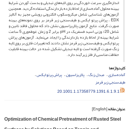
اندازه‌گیری سرعت خوردگی بر روی لایه‌های تبدیلی و بدست آوردن شرایط
بهینه محلول آماده‌سازی از لحاظ بازده بازدارندگی استفاده گردید. همچنین
آزمون‌های شناسایی شامل میکروسکوپ الکترونی روبشی مجهز به آنالیز
EDX ، پراش پرتو ایکس و طیف‌سنجی زیر قرمز بر روی نمونه‌های بهینه
صورت گرفت. نتایج آزمون پلاریزاسیون نشان داد که محلول فاقد تانین و
شامل 20% وزنی اسید فسفریک در pH برابر 2 و زمان غوطه‌وری 5 ساعت
شرایط بهینه از لحاظ بازده بازدارندگی را ایجاد می‌نماید. آزمون‌های پراش
پرتو ایکس و طیف‌سنجی زیر قرمز نشان دادند که تغییرات فازی بر روی لایه
زنگ صورت گرفته است و لایه تبدیلی تشکیل شده در حالت بهینه قابلیت
حفاظت مناسبی از فلز زیرآیند دارد.
کلیدواژه‌ها
آماده‌سازی
مبدل زنگ
پلاریزاسیون
پراش پرتو ایکس
طیف‌سنجی زیر قرمز
20.1001.1.17358779.1391.6.1.9.1
عنوان مقاله
[English]
Optimization of Chemical Pretreatment of Rusted Steel