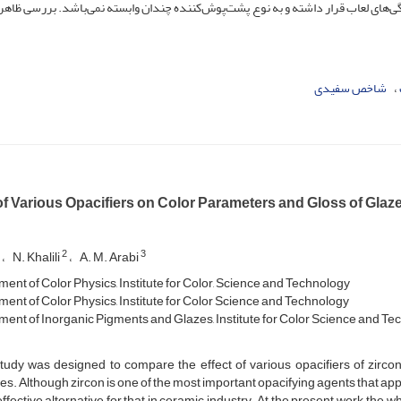
گی‌های لعاب قرار داشته و به نوع پشت‌پوش‌کننده چندان وابسته نمی‌باشد. بررسی ظاهر
شاخص سفیدی
of Various Opacifiers on Color Parameters and Gloss of Glaze
2
3
N. Khalili
A. M. Arabi
ent of Color Physics, Institute for Color, Science and Technology
ent of Color Physics, Institute for Color Science and Technology
ent of Inorganic Pigments and Glazes, Institute for Color Science and Te
tudy was designed to compare the effect of various opacifiers of zirco
s. Although zircon is one of the most important opacifying agents that appli
ffective alternative for that in ceramic industry. At the present work, the