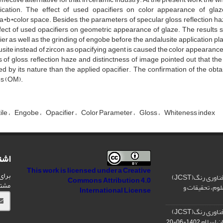
fication. The effect of used opacifiers on color appearance of gla
*b*color space. Besides, the parameters of specular gloss, reflection 
fect of used opacifiers on geometric appearance of glaze. The results sh
ier as well as the grinding of engobe before the andalusite application play 
site instead of zircon as opacifying agent is caused the color appearance 
s of gloss, reflection haze and distinctness of image pointed out that t
ed by its nature than the applied opacifier. The confirmation of the obt
s (OM).
ile
Engobe
Opacifier
Color Parameter
Gloss
Whiteness index
اشت
This work is licensed under a
Creative
برای
رتبه فصلنامه علمی علوم و فناوری رنگ(JCST)
Commons Attribution 4.0
مشت
لوم، تحقیقات و
International License
رتبه فصلنامه علمی علوم و فناوری رنگ(JCST)
ان اسلام
1402-06-20