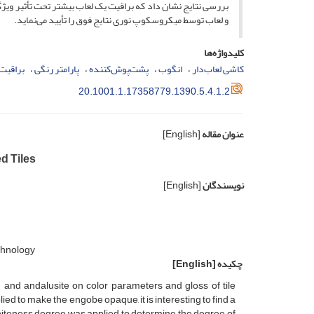
بررسی نتایج نشان داد که براقیت یک لعاب بیشتر تحت تأثیر ویژ
و لعاب توسط میکروسکوپ نوری نتایج فوق را تأیید می‌نماید.
کلیدواژه‌ها
کاشی لعاب‌دار
انگوب
پشت‌پوش‌کننده
پارامتر رنگی
براقیت
20.1001.1.17358779.1390.5.4.1.2
عنوان مقاله
[English]
d Tiles
نویسندگان
[English]
chnology
چکیده
[English]
n and andalusite on color parameters and gloss of tile
ed to make the engobe opaque, it is interesting to find a
 whiteness degree was applied to determine the degree of