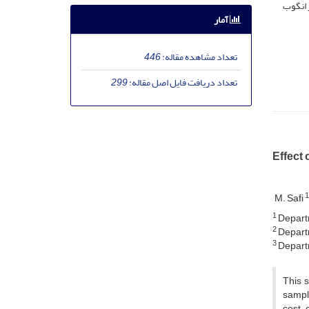
 انگوب
آمار
تعداد مشاهده مقاله:
446
تعداد دریافت فایل اصل مقاله:
299
Effect 
1
M. Safi
1
Departm
2
Departm
3
Departm
This s
sample
cost-e