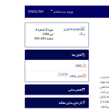
ورود به سامانه
ENGLISH
دوره 5، شماره 4
دی 1390
صفحه
253-261
فایل ها
XML
1.53 M
اصل مقاله
ه است.
ه مواد
ر شاخص
هم رسانی
نده‌های مختلف بر ظاهر رنگی لعاب‌کاشی، پارامترهای رنگی در فضا رنگ CIEL*a*b* تعیین شد.
ا نشان
اده از
ارجاع به این مقاله
ی‌شود.