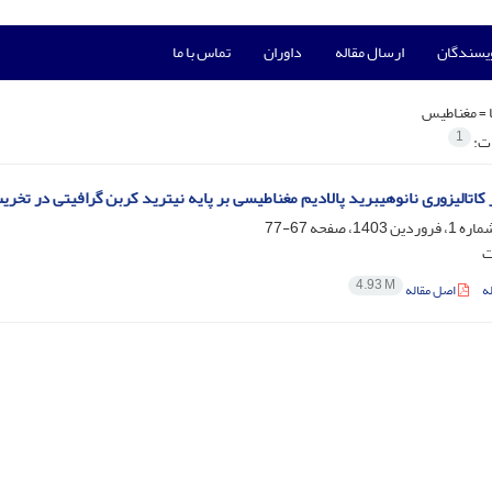
ویسندگان
ارسال مقاله
داوران
تماس با ما
 =
مغناطیس
1
ات:
 کاتالیزوری نانوهیبرید پالادیم مغناطیسی بر پایه نیترید کربن گرافیتی در تخری
67-77
ت
4.93 M
ه
اصل مقاله