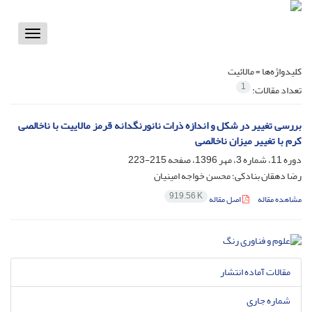
Toggle
vigation
کلیدواژه‌ها =
مالائیت
1
تعداد مقالات:
بررسی تغییر در شکل و اندازه ذرات نانورنگدانه قرمز مالاییت با ناخالصی
کرم با تغییر میزان ناخالصی
دوره 11، شماره 3، مهر 1396، صفحه
215-223
رضا دهقان بنادکی؛ محسن خواجه امینیان
919.56 K
مشاهده مقاله
اصل مقاله
مقالات آماده انتشار
شماره جاری