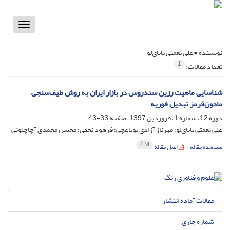
Toggle
vigation
نویسنده =
علی نعمتی بابای‌لو
1
تعداد مقالات:
شناسایی ماهیت رزین سندروس در بازار ایران به روش طیف‌سنجی
مادون‌قرمز تبدیل فوریه
دوره 12، شماره 1، فروردین 1397، صفحه
33-43
علی نعمتی بابای‌لو؛ مهرناز آزادی بویاغچی؛ فرهود نجفی؛ محسن محمدی آچاچلوئی
4 M
مشاهده مقاله
اصل مقاله
مقالات آماده انتشار
شماره جاری