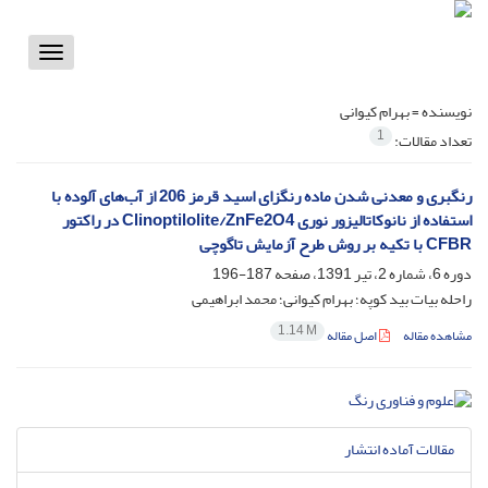
Toggle
vigation
نویسنده =
بهرام کیوانی
1
تعداد مقالات:
رنگبری و معدنی شدن ماده رنگزای اسید قرمز 206 از آب‌های آلوده با
استفاده از نانوکاتالیزور نوری Clinoptilolite/ZnFe2O4 در راکتور
CFBR با تکیه بر روش طرح آزمایش تاگوچی
دوره 6، شماره 2، تیر 1391، صفحه
187-196
راحله بیات بید کوپه؛ بهرام کیوانی؛ محمد ابراهیمی
1.14 M
مشاهده مقاله
اصل مقاله
مقالات آماده انتشار