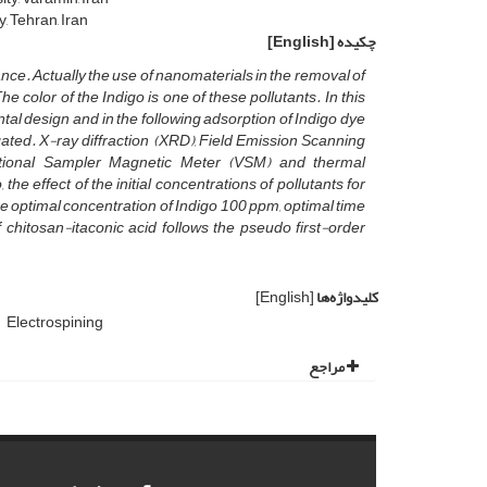
 Tehran, Iran
چکیده
[English]
tance. Actually the use of nanomaterials in the removal of
color of the Indigo is one of these pollutants. In this
al design and in the following adsorption of Indigo dye
gated. X-ray diffraction (XRD), Field Emission Scanning
rational Sampler Magnetic Meter (VSM) and thermal
he effect of the initial concentrations of pollutants for
he optimal concentration of Indigo 100 ppm, optimal time
hitosan-itaconic acid follows the pseudo first-order
کلیدواژه‌ها
[English]
Electrospining
مراجع