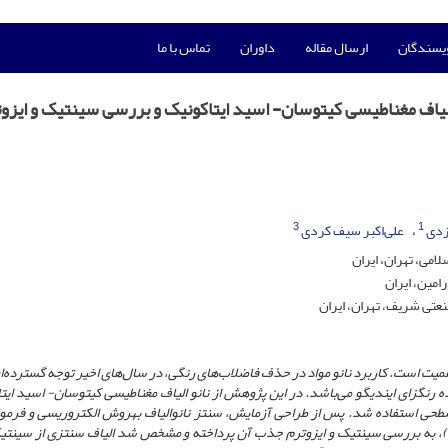
ویسندگان
ارسال مقاله
داوران
تماس با ما
 الیاف مغناطیسی کیتوسان- اسید ایتاکونیک و بررسی سینتیک و ایزو
3
1
زدی
علی‌اکبر سیف کردی
امی، تهران، ایران
امین، ایران
تی شریف، تهران، ایران
یت است. کاربرد نانو مواد در حذف فاضلاب‌های رنگی، در سال‌های اخیر توجه گسترده‌ای
ه رنگزای ایندیگو می‌باشد. در این پژوهش از نانو الیاف مغناطیسی کیتوسان- اسید ایت
حی استفاده شد. پس از طراحی آزمایش، سنتز نانوالیاف به­روش الکتروریسی و فرمو‌
به بررسی سینتیک و ایزوترم جذب آن پرداخته و مشخص شد الیاف سنتزی از سینت