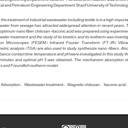
l and Petroleum Engineering Department, Sharif University of Technology,
 the treatment of industrial wastewater, including textile is in a high impor
ater from sewage has attracted widespread attention in recent years. The 
 optimum nano fiber chitosan-itaconic acid was prepared using experiment
ater treatment and the study of its kinetics and its isotherm was investi
ron Microscopes (FESEM), Infrared Fourier Transform (FT-IR), Vib
etric analysis (TGA) are also used to study synthesize nano-fibers. Also, t
ance, contact time, temperature and pH were investigated.In this study, t
 minutes and optimal pH 3 was obtained. The mechanism absorption of c
cs and Freundlich isotherm model.
Adsorption
Wastewater treatment
Magnetic chitosan
Itaconic acid