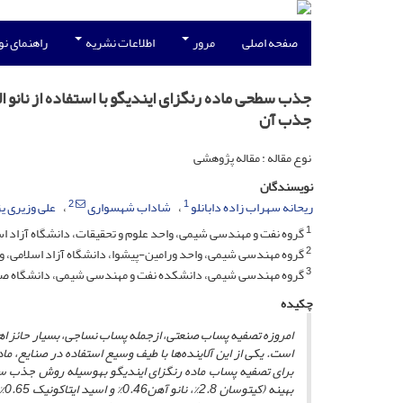
صفحه اصلی
مرور
اطلاعات نشریه
راهنمای ن
جذب سطحی ماده رنگزای ایندیگو با استفاده از نانو
جذب آن
نوع مقاله : مقاله پژوهشی
نویسندگان
2
1
ریحانه سهراب زاده دابانلو
شاداب شهسواری
علی وزیری ی
1
گروه نفت و مهندسی شیمی، واحد علوم و تحقیقات، دانشگاه آزاد اسل
2
گروه مهندسی شیمی، واحد ورامین-پیشوا، دانشگاه آزاد اسلامی، ور
3
گروه مهندسی شیمی، دانشکده نفت و مهندسی شیمی، دانشگاه صنع
چکیده
امروزه تصفیه پساب صنعتی، ازجمله پساب نساجی، بسیار حائز اهم
است. یکی از این آلاینده‌ها با طیف وسیع استفاده در صنایع
،
ماد
برای تصفیه پساب ماده رنگزای ایندیگو به­وسیله روش جذب سط
بهینه
(کیتوسان 2.8%، نانو آهن0.46% و اسید ایتاکونیک 0.65%)،