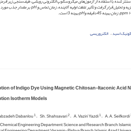
اف سنتز شده با استفاده از آزمون‌های میکروسکوپ الکترونی روبشی، طیف‌سنجی زیر قرمز
‌و تحلیل قرار گرفت و تأثیر غلظت اولیه آلاینده، زمان تماس و
pH
بر مقدار جذب مورد
ن بهینه 45 دقیقه و
ppm
pH
بهینه 3 است.
اکونیک اسید
الکتروریسی
tion of Indigo Dye Using Magnetic Chitosan-Itaconic Acid Na
tion Isotherm Models
1
2
1
rabzadeh Dabanlou
Sh. Shahsavari
A. Vaziri Yazdi
A. A. Seifkordi
 Chemical Engineering Department, Science and Research Branch, Islamic A
l Engineering Department, Varamin-Pishva Branch, Islamic Azad Universit