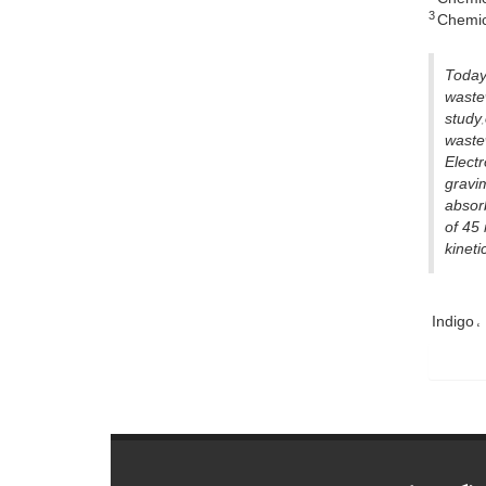
3
Chemica
Today,
wastew
study,
wastew
Elect
gravim
absorb
of 45
kineti
Indigo