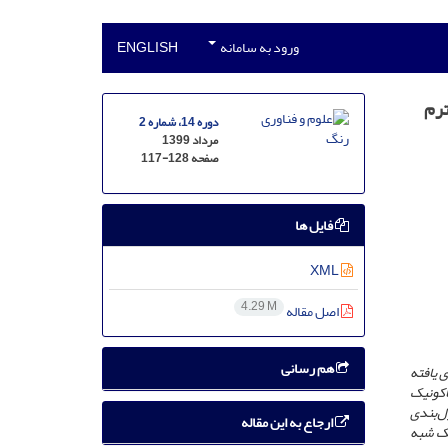
ورود به سامانه
ENGLISH
ترم
دوره 14، شماره 2
مرداد 1399
صفحه
117-128
فایل ها
XML
4.29 M
اصل مقاله
هم رسانی
 یافته
اکونیک
ل‌بندی
ارجاع به این مقاله
یک شبه