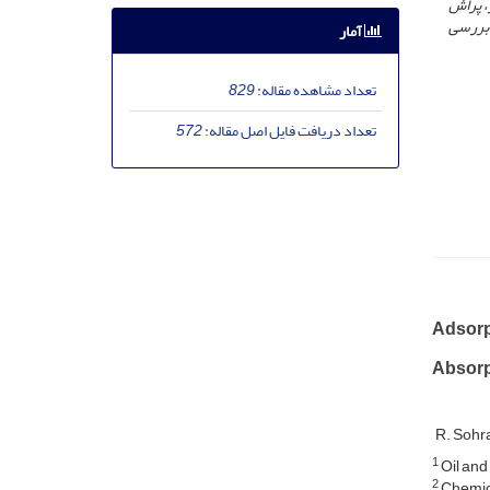
، پراش
 بررسی
آمار
تعداد مشاهده مقاله:
829
تعداد دریافت فایل اصل مقاله:
572
Adsorp
Absorp
R. Soh
1
Oil and
2
Chemica