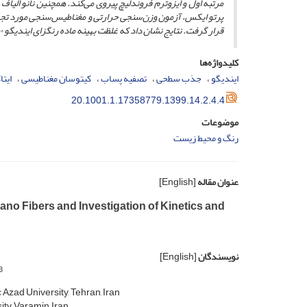
مرتبه اول و ایزوترم فروندلیچ پیروی می‌کند. همچنین نانو الی
پرتو ایکس، آزمون وزن‌سنجی حرارتی و مغناطیس‌سنجی مورد تجزیه 
قرار گرفت. نتایج نشان داد که
غلظت بهینه ماده رنگزای ایندیگو
۱۰۰، زما
کلیدواژه‌ها
ایندیگو
جذب سطحی
تصفیه پساب
کیتوسان مغناطیسی
ایت
20.1001.1.17358779.1399.14.2.4.4
موضوعات
رنگ و محیط زیست
عنوان مقاله
[English]
no Fibers and Investigation of Kinetics and
نویسندگان
[English]
3
zad University, Tehran, Iran
y, Varamin, Iran