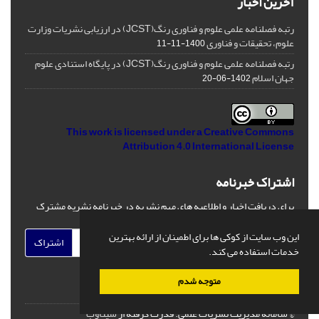
آخرین اخبار
رتبه فصلنامه علمی علوم و فناوری رنگ(JCST) در ارزیابی نشریات وزارت
علوم، تحقیقات و فناوری
1400-11-11
رتبه فصلنامه علمی علوم و فناوری رنگ(JCST) در پایگاه استنادی علوم
جهان اسلام
1402-06-20
This work is licensed under a
Creative Commons
Attribution 4.0 International License
اشتراک خبرنامه
برای دریافت اخبار و اطلاعیه های مهم نشریه در خبرنامه نشریه مشترک
شوید.
این وب سایت از کوکی ها برای اطمینان از ارائه بهترین
اشتراک
خدمات استفاده می کند.
متوجه شدم
© سامانه مدیریت نشریات علمی.
قدرت گرفته از
سیناوب